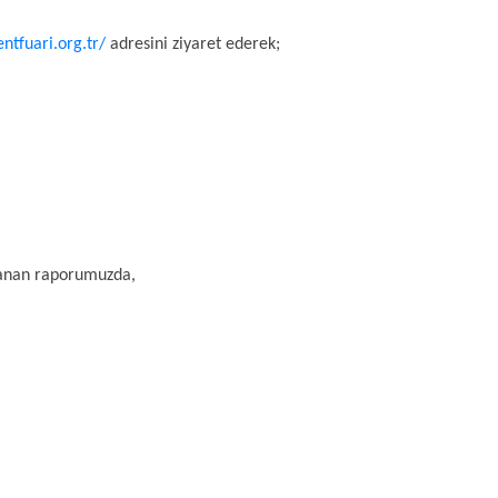
ntfuari.org.tr/
adresini ziyaret ederek;
ırlanan raporumuzda,