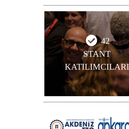
42
STANT
KATILIMCILAR