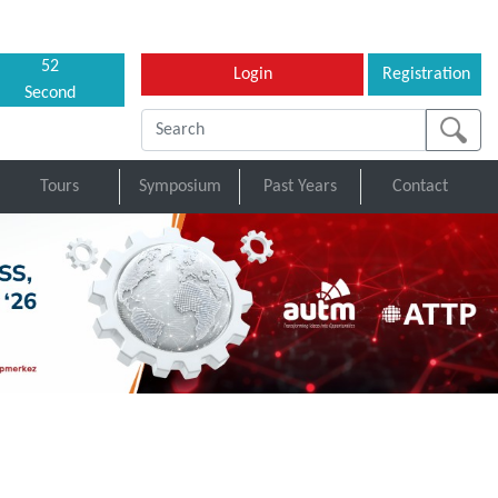
51
Login
Registration
Second
Tours
Symposium
Past Years
Contact