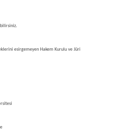
ilirsiniz.
klerini esirgemeyen Hakem Kurulu ve Jüri
rsitesi
te