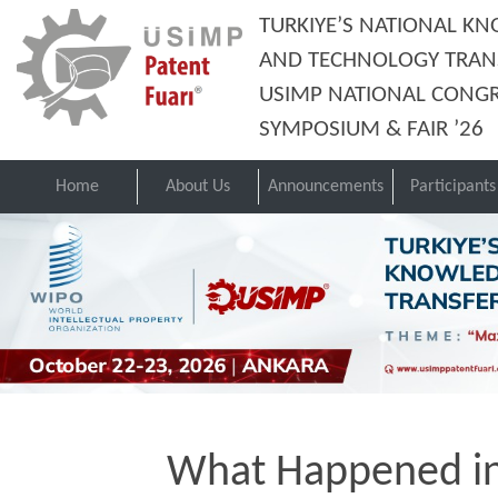
TURKIYE’S NATIONAL K
AND TECHNOLOGY TRAN
USIMP NATIONAL CONGR
SYMPOSIUM & FAIR ’26
Home
About Us
Announcements
Participants
What Happened i