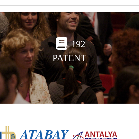
192
PATENT
I