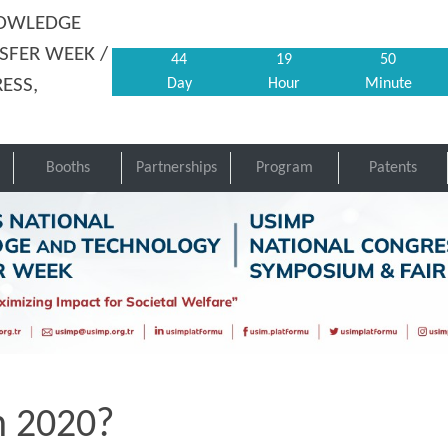
NOWLEDGE
SFER WEEK /
44
19
50
ESS,
Day
Hour
Minute
Booths
Partnerships
Program
Patents
n 2020?